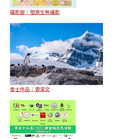
攝影遊：塱原生態攝影
會士作品：曾潔文