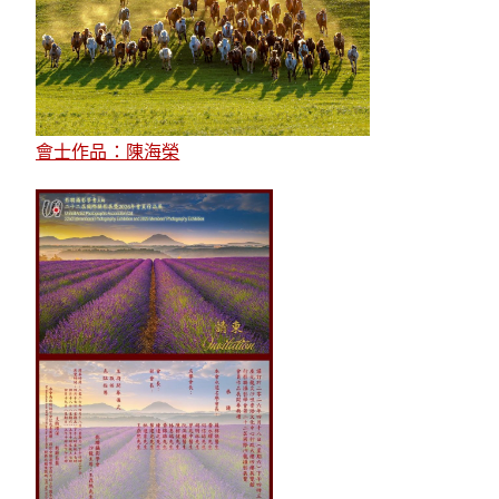
會士作品：陳海榮