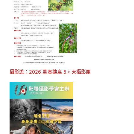
攝影遊：2026 董寨雛鳥 5。天攝影團