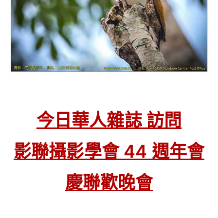
今日華人雜誌 訪問
影聯攝影學會 44 週年會
慶聯歡晚會