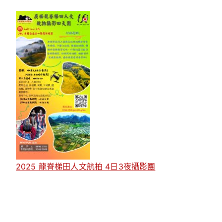
2025 龍脊梯田人文航拍 4日3夜攝影團