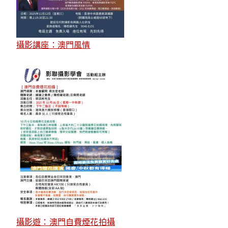
攝影講座：澳門風情
攝影遊：澳門自費煙花拍攝